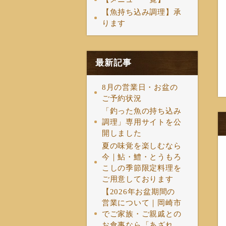
【魚持ち込み調理】承
ります
最新記事
8月の営業日・お盆の
ご予約状況
「釣った魚の持ち込み
調理」専用サイトを公
開しました
夏の味覚を楽しむなら
今｜鮎・鱧・とうもろ
こしの季節限定料理を
ご用意しております
【2026年お盆期間の
営業について｜岡崎市
でご家族・ご親戚との
お食事なら「あざれ