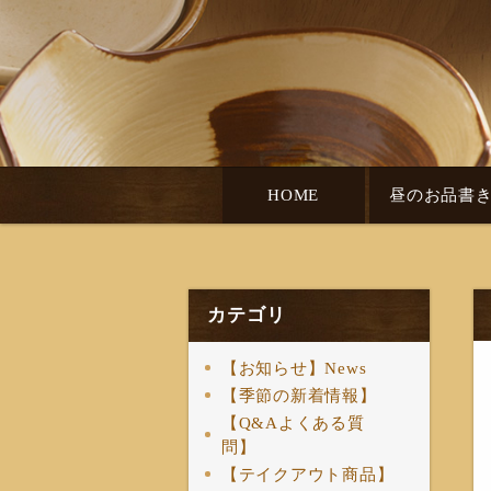
HOME
昼のお品書
カテゴリ
【お知らせ】News
【季節の新着情報】
【Q&Aよくある質
問】
【テイクアウト商品】