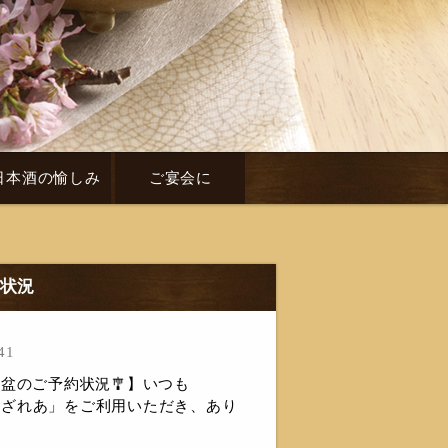
日本酒の愉しみ
ご宴会に
約状況
41
盆のご予約状況🎐】いつも
森 あざれあ」をご利用いただき、あり