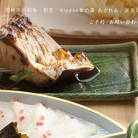
岡崎市の和食・割烹「Nippon食の森 あざれあ」誕