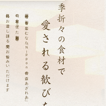
魚と
気軽にお過ごし頂ける空間でお愉しみいただけます。
旬の食材を使った割烹料理を、
岡崎市で和食を楽しむなら「Ｎｉｐｐｏｎ食の森 あざれあ」。