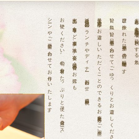
シーンやご要望に合わせてお作りいたします。
お使いください。旬の食材をたっぷりと使った会席コース、
七五三の食事など慶事、法事、宴会、接待・会食のお席にも
誕生日・記念日のランチやディナー、顔合わせ、還暦祝い、
最大二十名様がお過ごしいただくことのできるお座敷席もご用意。
旨い魚に旨い日本酒を合わせてごゆっくりとお過ごしください。
選び抜かれた日本酒が当店の醍醐味です。
店主自ら名古屋市柳橋市場で目利きする