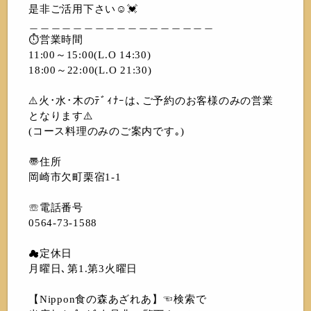
是非ご活用下さい☺️💓
＿＿＿＿＿＿＿＿＿＿＿＿＿＿＿＿＿
⏱営業時間
11:00～15:00(L.O 14:30)
18:00～22:00(L.O 21:30)
⚠️火･水･木のﾃﾞｨﾅｰは､ご予約のお客様のみの営業
となります⚠️
(コース料理のみのご案内です｡)
〠住所
岡崎市欠町栗宿1-1
☏電話番号
0564-73-1588
☁︎定休日
月曜日､第1.第3火曜日
【Nippon食の森あざれあ】☜検索で