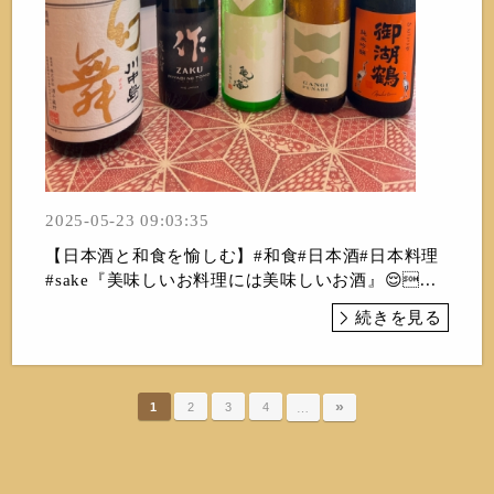
2025-05-23 09:03:35
【日本酒と和食を愉しむ】#和食#日本酒#日本料理
#sake『美味しいお料理には美味しいお酒』😌...
続きを見る
»
1
2
3
4
…
Nippon食の森 あざれあ