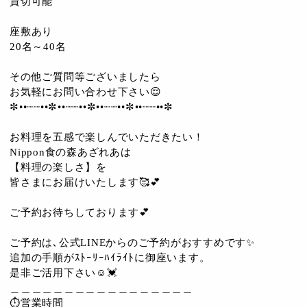
貸切可能
座敷あり
20名～40名
その他ご質問等ございましたら
お気軽にお問い合わせ下さい😌
✼••┈┈••✼••┈┈••✼••┈┈••✼••┈┈••✼
お料理を五感で楽しんでいただきたい！
Nippon食の森あざれあは
【料理の楽しさ】を
皆さまにお届けいたします🥰💕
ご予約お待ちしております💕
ご予約は､公式LINEからのご予約がおすすめです✨
追加の手順がｽﾄｰﾘｰﾊｲﾗｲﾄに御座います。
是非ご活用下さい☺️💓
＿＿＿＿＿＿＿＿＿＿＿＿＿＿＿＿＿
⏱営業時間