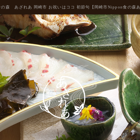
on食の森 あざれあ 岡崎市 お祝いはココ 初節句【岡崎市Nippon食の森