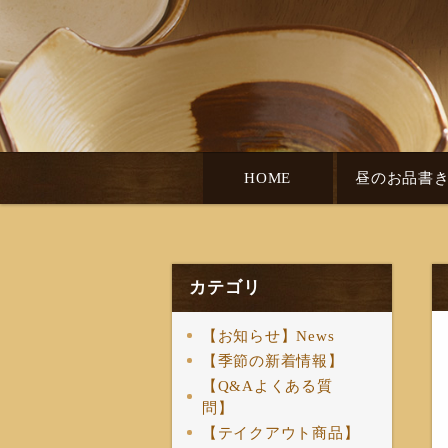
HOME
昼のお品書
カテゴリ
【お知らせ】News
【季節の新着情報】
【Q&Aよくある質
問】
【テイクアウト商品】