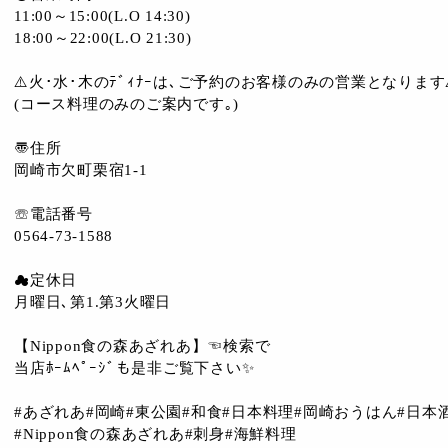
11:00～15:00(L.O 14:30)
18:00～22:00(L.O 21:30)
⚠️火･水･木のﾃﾞｨﾅｰは､ご予約のお客様のみの営業となります⚠
(コース料理のみのご案内です｡)
〠住所
岡崎市欠町栗宿1-1
☏電話番号
0564-73-1588
☁︎定休日
月曜日､第1.第3火曜日
【Nippon食の森あざれあ】☜検索で
当店ﾎｰﾑﾍﾟｰｼﾞも是非ご覧下さい✨
#あざれあ#岡崎#東公園#和食#日本料理#岡崎おうはん#日本酒
#Nippon食の森あざれあ#刺身#海鮮料理