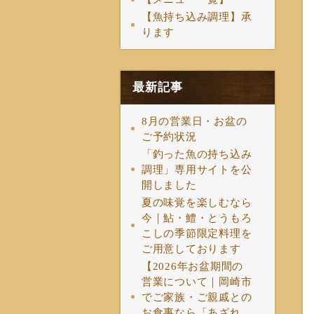
【魚持ち込み調理】承
ります
最新記事
8月の営業日・お盆の
ご予約状況
「釣った魚の持ち込み
調理」専用サイトを公
開しました
夏の味覚を楽しむなら
今｜鮎・鱧・とうもろ
こしの季節限定料理を
ご用意しております
【2026年お盆期間の
営業について｜岡崎市
でご家族・ご親戚との
お食事なら「あざれ