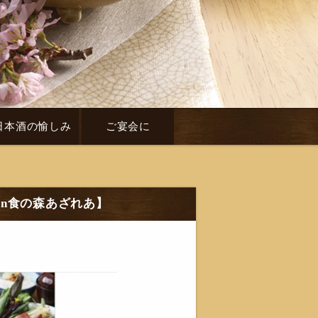
日本酒の愉しみ
ご宴会に
on食の森あざれあ】