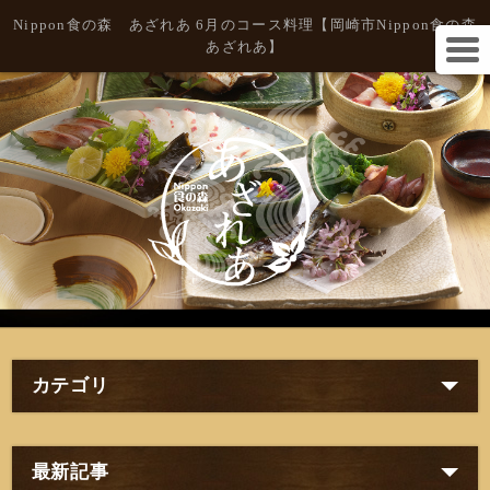
Nippon食の森 あざれあ 6月のコース料理【岡崎市Nippon食の森
あざれあ】
カテゴリ
最新記事