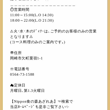
＿＿＿＿＿＿＿＿＿＿＿＿＿＿＿＿＿
⏱営業時間
11:00～15:00(L.O 14:30)
18:00～22:00(L.O 21:30)
⚠️火･水･木のﾃﾞｨﾅｰは､ご予約のお客様のみの営業
となります⚠️
(コース料理のみのご案内です｡)
〠住所
岡崎市欠町栗宿1-1
☏電話番号
0564-73-1588
☁︎定休日
月曜日､第1.3火曜日
【Nippon食の森あざれあ】☜検索で
当店ﾎｰﾑﾍﾟｰｼﾞも是非ご覧下さい✨