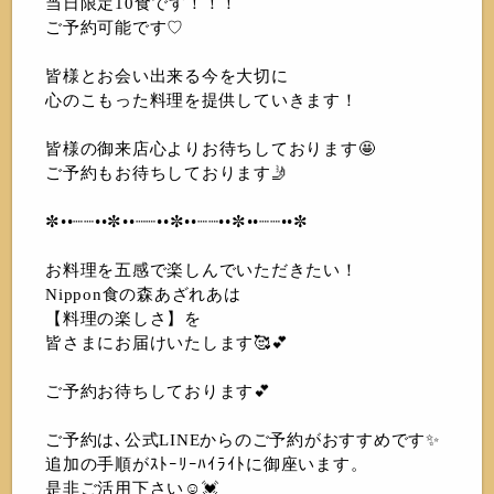
当日限定10食です！！！
ご予約可能です♡
皆様とお会い出来る今を大切に
心のこもった料理を提供していきます！
皆様の御来店心よりお待ちしております🤩
ご予約もお待ちしております🤳
✼••┈┈••✼••┈┈••✼••┈┈••✼••┈┈••✼
お料理を五感で楽しんでいただきたい！
Nippon食の森あざれあは
【料理の楽しさ】を
皆さまにお届けいたします🥰💕
ご予約お待ちしております💕
ご予約は､公式LINEからのご予約がおすすめです✨
追加の手順がｽﾄｰﾘｰﾊｲﾗｲﾄに御座います。
是非ご活用下さい☺️💓