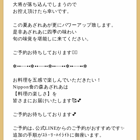
大将が落ち込んでしまうので
お控え頂けたら幸いです。
この夏あざれあが更にパワーアップ致します。
是非あざれあに四季の味わい
旬の味覚を堪能しに来てください。
ご予約お待ちしております🙇‍♀️
✼••┈┈••✼••┈┈••✼••┈┈••✼••┈┈••✼
お料理を五感で楽しんでいただきたい！
Nippon食の森あざれあは
【料理の楽しさ】を
皆さまにお届けいたします🥰💕
ご予約お待ちしております💕
ご予約は､公式LINEからのご予約がおすすめです✨
追加の手順がｽﾄｰﾘｰﾊｲﾗｲﾄに御座います。