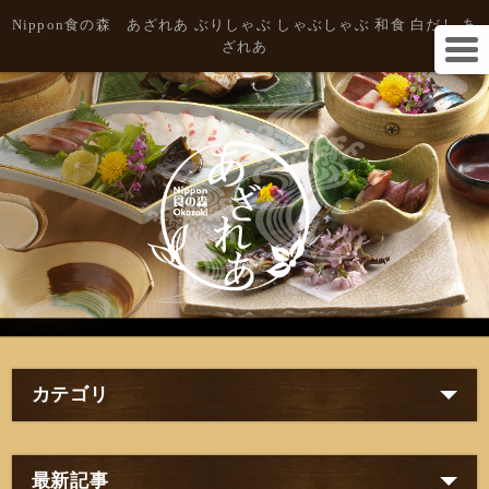
Nippon食の森 あざれあ ぶりしゃぶ しゃぶしゃぶ 和食 白だし あ
ざれあ
カテゴリ
最新記事