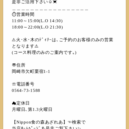
是非ご活用下さい☺️💓
＿＿＿＿＿＿＿＿＿＿＿＿＿＿＿＿＿
⏱営業時間
11:00～15:00(L.O 14:30)
18:00～22:00(L.O 21:30)
⚠️火･水･木のﾃﾞｨﾅｰは､ご予約のお客様のみの営業
となります⚠️
(コース料理のみのご案内です｡)
〠住所
岡崎市欠町栗宿1-1
☏電話番号
0564-73-1588
☁︎定休日
月曜日､第1.3火曜日
【Nippon食の森あざれあ】☜検索で
当店ﾎｰﾑﾍﾟｰｼﾞも是非ご覧下さい✨