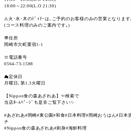
18:00～22:00(L.O 21:30)
⚠️火･水･木のﾃﾞｨﾅｰは､ご予約のお客様のみの営業となります⚠
(コース料理のみのご案内です｡)
〠住所
岡崎市欠町栗宿1-1
☏電話番号
0564-73-1588
☁︎定休日
月曜日､第1.3火曜日
【Nippon食の森あざれあ】☜検索で
当店ﾎｰﾑﾍﾟｰｼﾞも是非ご覧下さい✨
#あざれあ#岡崎#東公園#和食#日本料理#岡崎おうはん#日本酒
チ
#Nippon食の森あざれあ#刺身#海鮮料理