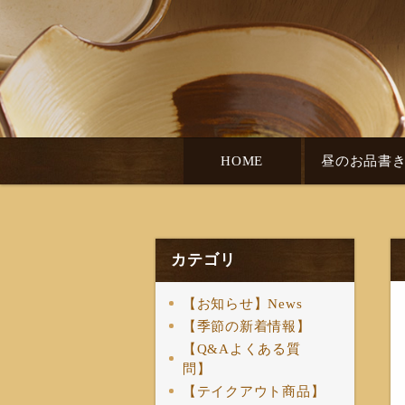
HOME
昼のお品書
カテゴリ
【お知らせ】News
【季節の新着情報】
【Q&Aよくある質
問】
【テイクアウト商品】