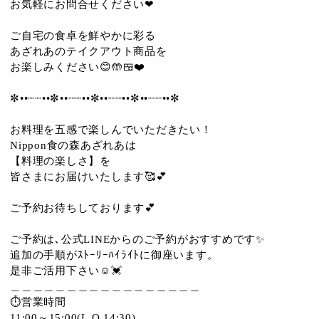
お気軽にお問合せください❤
ご自宅の食卓を鮮やかに彩る
あざれあのテイクアウト商品を
お楽しみください😊🤲🍱❤️
✼••┈┈••✼••┈┈••✼••┈┈••✼••┈┈••✼
お料理を五感で楽しんでいただきたい！
Nippon食の森あざれあは
【料理の楽しさ】を
皆さまにお届けいたします🥰💕
ご予約お待ちしております💕
ご予約は､公式LINEからのご予約がおすすめです✨
追加の手順がｽﾄｰﾘｰﾊｲﾗｲﾄに御座います。
是非ご活用下さい☺️💓
＿＿＿＿＿＿＿＿＿＿＿＿＿＿＿＿＿
⏱営業時間
11:00～15:00(L.O 14:30)