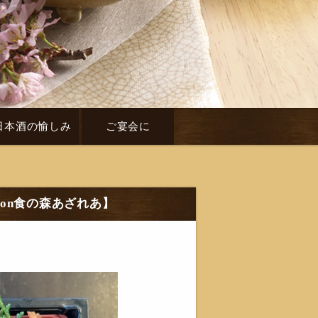
日本酒の愉しみ
ご宴会に
pon食の森あざれあ】