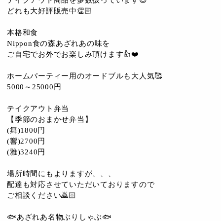
どれも大好評販売中👏🏻
本格和食
Nippon食の森あざれあの味を
ご自宅でお外でお楽しみ頂けます👍❤️
ホームパーティー用のオードブルも大人気🥰
5000～25000円
テイクアウト弁当
【季節のおまかせ弁当】
(舞)1800円
(響)2700円
(雅)3240円
場所時間にもよりますが、、、
配達も対応させていただいておりますので
ご相談ください🙇🏻
🐟あざれあ名物ぶりしゃぶ🐟