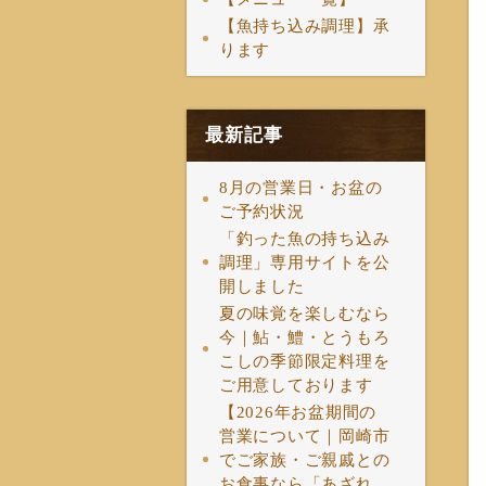
【魚持ち込み調理】承
ります
最新記事
8月の営業日・お盆の
ご予約状況
「釣った魚の持ち込み
調理」専用サイトを公
開しました
夏の味覚を楽しむなら
今｜鮎・鱧・とうもろ
こしの季節限定料理を
ご用意しております
【2026年お盆期間の
営業について｜岡崎市
でご家族・ご親戚との
お食事なら「あざれ