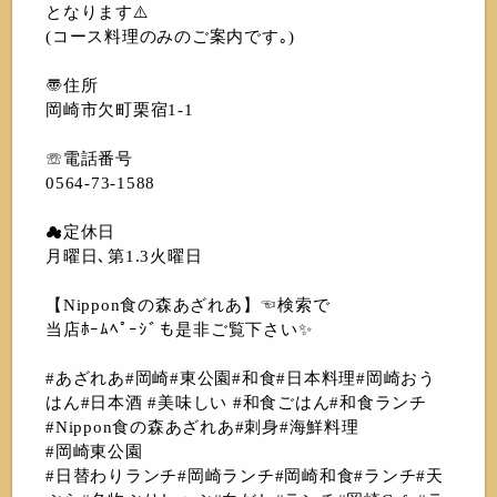
となります⚠️
(コース料理のみのご案内です｡)
〠住所
岡崎市欠町栗宿1-1
☏電話番号
0564-73-1588
☁︎定休日
月曜日､第1.3火曜日
【Nippon食の森あざれあ】☜検索で
当店ﾎｰﾑﾍﾟｰｼﾞも是非ご覧下さい✨
#あざれあ#岡崎#東公園#和食#日本料理#岡崎おう
はん#日本酒 #美味しい #和食ごはん#和食ランチ
#Nippon食の森あざれあ#刺身#海鮮料理
#岡崎東公園
#日替わりランチ#岡崎ランチ#岡崎和食#ランチ#天