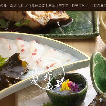
n食の森 あざれあ お花見弁当ご予約受付中です【岡崎市Nippon食の