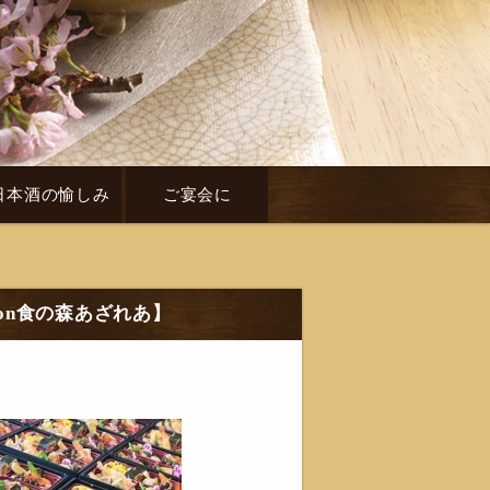
日本酒の愉しみ
ご宴会に
on食の森あざれあ】