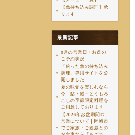
【魚持ち込み調理】承
ります
最新記事
8月の営業日・お盆の
ご予約状況
「釣った魚の持ち込み
調理」専用サイトを公
開しました
夏の味覚を楽しむなら
今｜鮎・鱧・とうもろ
こしの季節限定料理を
ご用意しております
【2026年お盆期間の
営業について｜岡崎市
でご家族・ご親戚との
お食事なら「あざれ