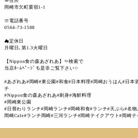
〠住所
岡崎市欠町栗宿1-1
☏電話番号
0564-73-1588
☁︎定休日
月曜日､第1.3火曜日
【Nippon食の森あざれあ】☜検索で
当店ﾎｰﾑﾍﾟｰｼﾞも是非ご覧下さい✨
#あざれあ#岡崎#東公園#和食#日本料理#岡崎おうはん#日本酒
チ
#Nippon食の森あざれあ#刺身#海鮮料理
#岡崎東公園
#日替わりランチ#岡崎ランチ#岡崎和食#ランチ#天ぷら#名物
岡崎Cafe#ランチ岡崎#三河ランチ#岡崎テイクアウト#岡崎