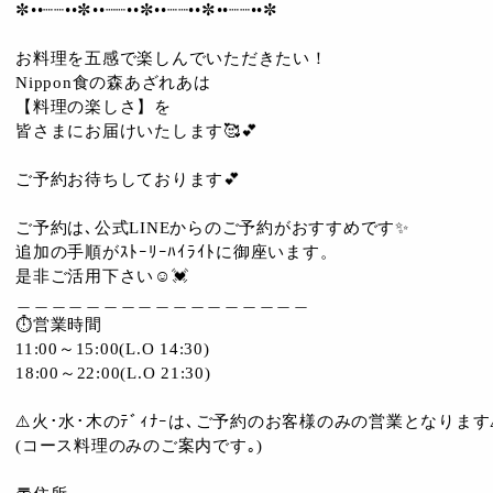
✼••┈┈••✼••┈┈••✼••┈┈••✼••┈┈••✼
お料理を五感で楽しんでいただきたい！
Nippon食の森あざれあは
【料理の楽しさ】を
皆さまにお届けいたします🥰💕
ご予約お待ちしております💕
ご予約は､公式LINEからのご予約がおすすめです✨
追加の手順がｽﾄｰﾘｰﾊｲﾗｲﾄに御座います。
是非ご活用下さい☺️💓
＿＿＿＿＿＿＿＿＿＿＿＿＿＿＿＿＿
⏱営業時間
11:00～15:00(L.O 14:30)
18:00～22:00(L.O 21:30)
⚠️火･水･木のﾃﾞｨﾅｰは､ご予約のお客様のみの営業となります⚠
(コース料理のみのご案内です｡)