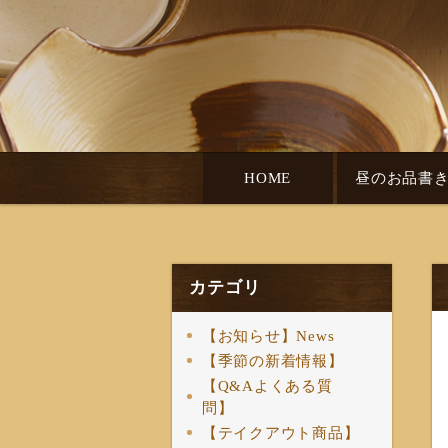
HOME
昼のお品書
カテゴリ
【お知らせ】News
【季節の新着情報】
【Q&Aよくある質
問】
【テイクアウト商品】