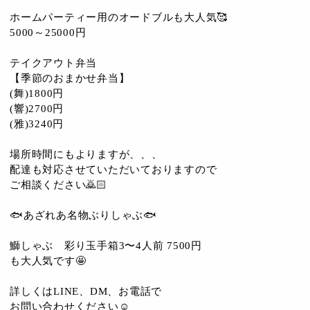
ホームパーティー用のオードブルも大人気🥰
5000～25000円
テイクアウト弁当
【季節のおまかせ弁当】
(舞)1800円
(響)2700円
(雅)3240円
場所時間にもよりますが、、、
配達も対応させていただいておりますので
ご相談ください🙇🏻
🐟あざれあ名物ぶりしゃぶ🐟
鰤しゃぶ 彩り玉手箱3〜4人前 7500円
も大人気です🤩
詳しくはLINE、DM、お電話で
お問い合わせください☺️