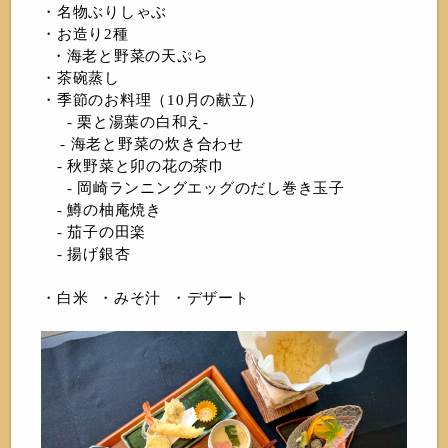
・名物ぶりしゃぶ
・お造り2種
・海老と野菜の天ぷら
・茶碗蒸し
・季節のお料理（10月の献立）
- 栗と湯葉の白和え-
- 海老と野菜の炊き合わせ
- 秋野菜と卯の花の茶巾
- 岡崎ランニングエッグのだし巻き玉子
- 鱒の柚庵焼き
- 茄子の田楽
- 揚げ銀杏
・白米 ・みそ汁 ・デザート