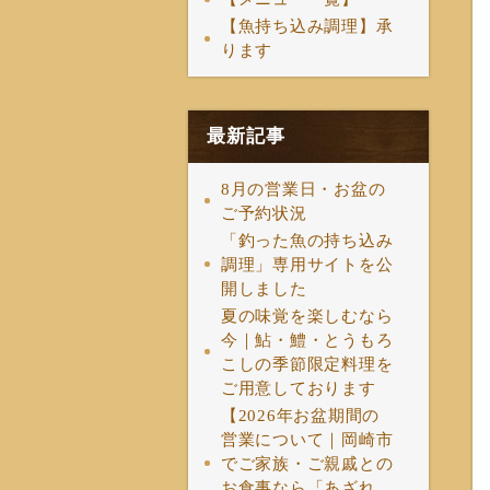
【魚持ち込み調理】承
ります
最新記事
8月の営業日・お盆の
ご予約状況
「釣った魚の持ち込み
調理」専用サイトを公
開しました
夏の味覚を楽しむなら
今｜鮎・鱧・とうもろ
こしの季節限定料理を
ご用意しております
【2026年お盆期間の
営業について｜岡崎市
でご家族・ご親戚との
お食事なら「あざれ