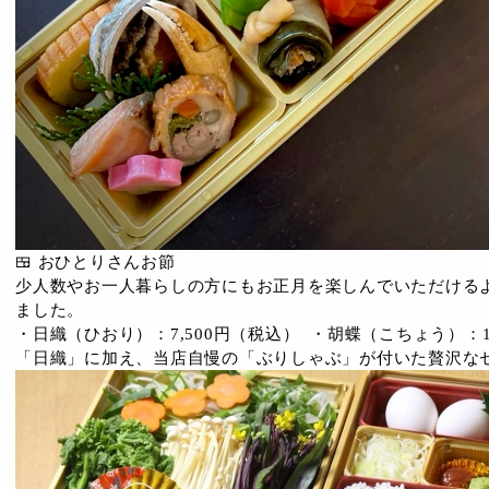
🍱 おひとりさんお節
少人数やお一人暮らしの方にもお正月を楽しんでいただける
ました。
・日織（ひおり）：7,500円（税込） ・胡蝶（こちょう）：
「日織」に加え、当店自慢の「ぶりしゃぶ」が付いた贅沢な