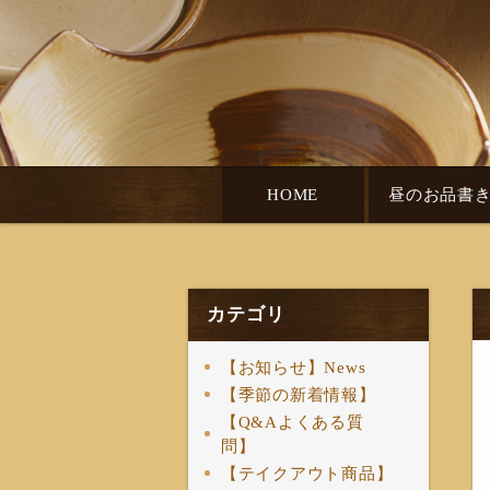
HOME
昼のお品書
カテゴリ
【お知らせ】News
【季節の新着情報】
【Q&Aよくある質
問】
【テイクアウト商品】