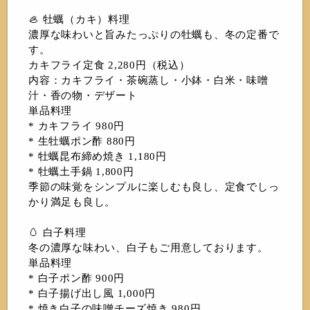
🦪 牡蠣（カキ）料理
濃厚な味わいと旨みたっぷりの牡蠣も、冬の定番で
す。
カキフライ定食 2,280円（税込）
内容：カキフライ・茶碗蒸し・小鉢・白米・味噌
汁・香の物・デザート
単品料理
* カキフライ 980円
* 生牡蠣ポン酢 880円
* 牡蠣昆布締め焼き 1,180円
* 牡蠣土手鍋 1,800円
季節の味覚をシンプルに楽しむも良し、定食でしっ
かり満足も良し。
🥚 白子料理
冬の濃厚な味わい、白子もご用意しております。
単品料理
* 白子ポン酢 900円
* 白子揚げ出し風 1,000円
* 焼き白子の味噌チーズ焼き 980円