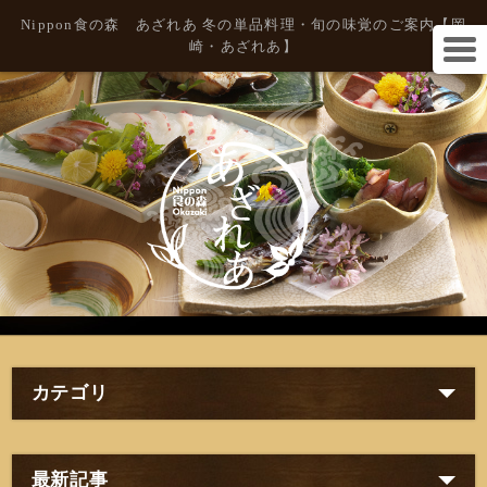
Nippon食の森 あざれあ 冬の単品料理・旬の味覚のご案内【岡
崎・あざれあ】
カテゴリ
最新記事