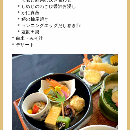
* 海老と野菜の炊き合わせ
* しめじのわさび醤油お浸し
* かに真蒸
* 鰆の柚庵焼き
* ランニングエッグだし巻き卵
* 蓬麩田楽
* 白米・みそ汁
* デザート