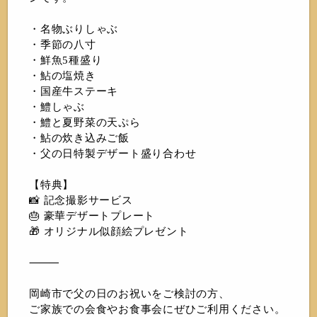
・名物ぶりしゃぶ
・季節の八寸
・鮮魚5種盛り
・鮎の塩焼き
・国産牛ステーキ
・鱧しゃぶ
・鱧と夏野菜の天ぷら
・鮎の炊き込みご飯
・父の日特製デザート盛り合わせ
【特典】
📸 記念撮影サービス
🎂 豪華デザートプレート
🎁 オリジナル似顔絵プレゼント
⸻
岡崎市で父の日のお祝いをご検討の方、
ご家族での会食やお食事会にぜひご利用ください。