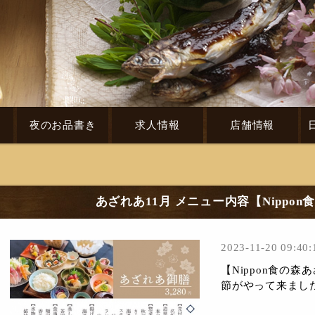
き
夜のお品書き
求人情報
店舗情報
あざれあ11月 メニュー内容【Nippo
2023-11-20 09:40:
【Nippon食の
節がやって来ました