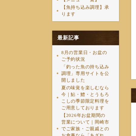
【魚持ち込み調理】承
ります
最新記事
8月の営業日・お盆の
ご予約状況
「釣った魚の持ち込み
調理」専用サイトを公
開しました
夏の味覚を楽しむなら
今｜鮎・鱧・とうもろ
こしの季節限定料理を
ご用意しております
【2026年お盆期間の
営業について｜岡崎市
でご家族・ご親戚との
お食事なら「あざれ