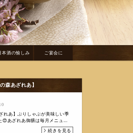
日本酒の愉しみ
ご宴会に
n食の森あざれあ】
10
森あざれあ】ぶりしゃぶが美味しい季
😍あざれあ御膳は毎月メニュ...
続きを見る