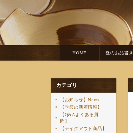
HOME
昼のお品書
カテゴリ
【お知らせ】News
【季節の新着情報】
【Q&Aよくある質
問】
【テイクアウト商品】