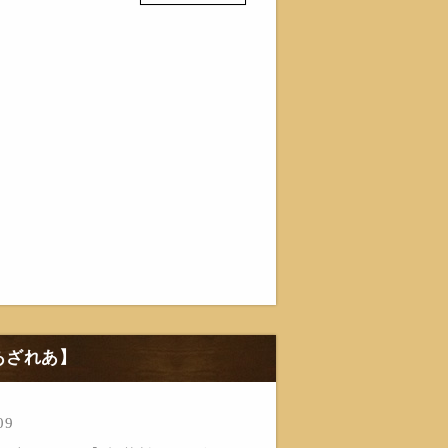
あざれあ】
09