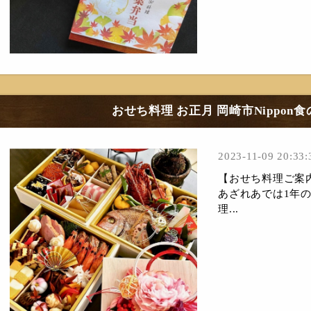
おせち料理 お正月 岡崎市Nippon
2023-11-09 20:33:
【おせち料理ご案
あざれあでは1年
理...