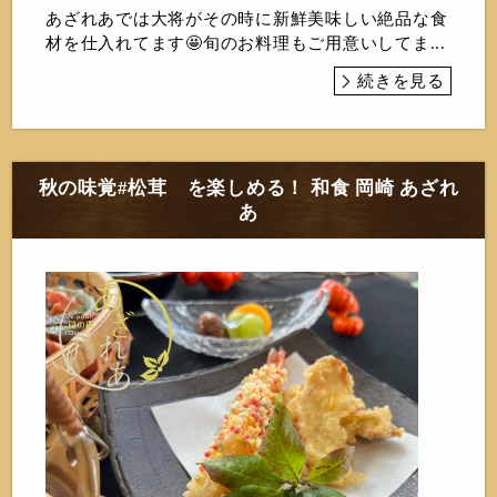
あざれあでは大将がその時に新鮮美味しい絶品な食
材を仕入れてます🤩旬のお料理もご用意いしてま...
続きを見る
秋の味覚#松茸 を楽しめる！ 和食 岡崎 あざれ
あ