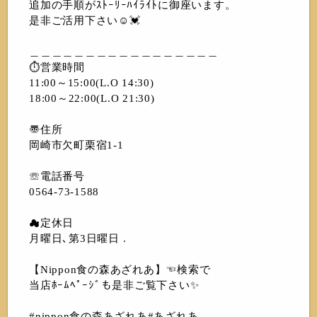
追加の手順がｽﾄｰﾘｰﾊｲﾗｲﾄに御座います。
是非ご活用下さい☺️💓
＿＿＿＿＿＿＿＿＿＿＿＿＿＿＿＿＿
⏱営業時間
11:00～15:00(L.O 14:30)
18:00～22:00(L.O 21:30)
〠住所
岡崎市欠町栗宿1-1
☏電話番号
0564-73-1588
☁︎定休日
月曜日､第3日曜日 .
【Nippon食の森あざれあ】☜検索で
当店ﾎｰﾑﾍﾟｰｼﾞも是非ご覧下さい✨
#nippon食の森あざれあ#あざれあ