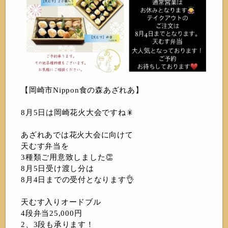
【岡崎市Nippon食の森あざれあ】
8月5日は岡崎花火大会ですね🎇
あざれあでは花火大会に向けて
天むす弁当を
3種類ご用意致しました👏
8月5日受け渡し分は
8月4日までの受付となります👌
天むす入りオードブル
4段弁当25,000円
2、3段も承ります！