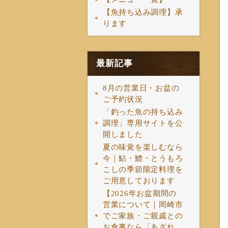
【魚持ち込み調理】承
ります
最新記事
8月の営業日・お盆の
ご予約状況
「釣った魚の持ち込み
調理」専用サイトを公
開しました
夏の味覚を楽しむなら
今｜鮎・鱧・とうもろ
こしの季節限定料理を
ご用意しております
【2026年お盆期間の
営業について｜岡崎市
でご家族・ご親戚との
お食事なら「あざれ