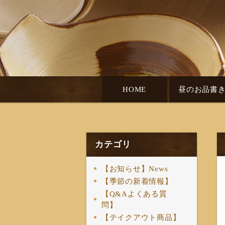
HOME
昼のお品書
カテゴリ
【お知らせ】News
【季節の新着情報】
【Q&Aよくある質
問】
【テイクアウト商品】