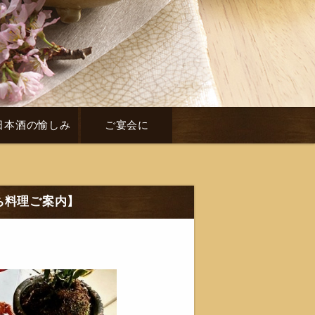
日本酒の愉しみ
ご宴会に
せち料理ご案内】