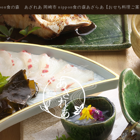
ppon食の森 あざれあ 岡崎市 nippon食の森あざらあ【おせち料理ご