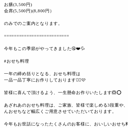
お膳(3,500円)
会席(5,500円)(8,800円）
のみでのご案内となります。
==========================
今年もこの季節がやってきました🤤❤️💦
#おせち料理
一年の締め括りとなる、おせち料理は
一品一品丁寧にお作りしております😮‍💨🩷
皆様に喜んで頂けるよう、一生懸命お作りいたします🙆⭕️
あざれあのおせち料理は、ご家族、皆様で楽しめる3段重や
んおせちなど幅広くご用意させていただいております。
今年もお世話になったたくさんのお客様に、おいしいおせち