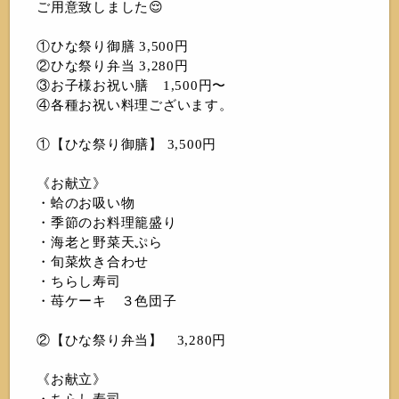
ご用意致しました😌
①ひな祭り御膳 3,500円
②ひな祭り弁当 3,280円
③お子様お祝い膳 1,500円〜
④各種お祝い料理ございます。
①【ひな祭り御膳】 3,500円
《お献立》
・蛤のお吸い物
・季節のお料理籠盛り
・海老と野菜天ぷら
・旬菜炊き合わせ
・ちらし寿司
・苺ケーキ ３色団子
②【ひな祭り弁当】 3,280円
《お献立》
・ちらし寿司