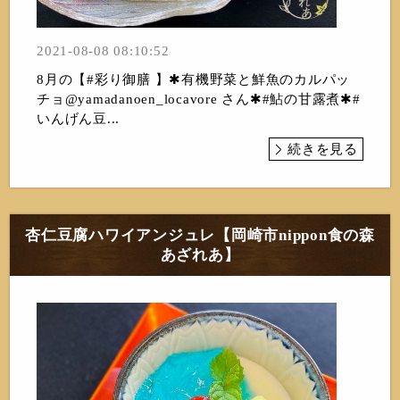
2021-08-08 08:10:52
8月の【#彩り御膳 】✱有機野菜と鮮魚のカルパッ
チョ@yamadanoen_locavore さん✱#鮎の甘露煮✱#
いんげん豆...
続きを見る
杏仁豆腐ハワイアンジュレ【岡崎市nippon食の森
あざれあ】