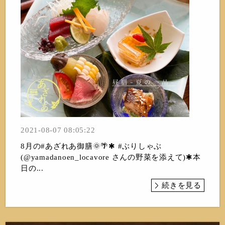
2021-08-07 08:05:22
8月の#あざれあ御膳🌞🌴✱ #ぶりしゃぶ
(@yamadanoen_locavore さんの野菜を添えて)✱本
日の...
続きを見る