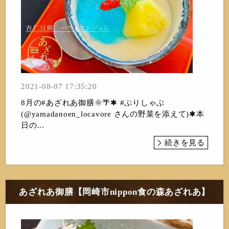
2021-08-07 17:35:20
8月の#あざれあ御膳🌞🌴✱ #ぶりしゃぶ
(@yamadanoen_locavore さんの野菜を添えて)✱本
日の...
続きを見る
あざれあ御膳【岡崎市nippon食の森あざれあ】