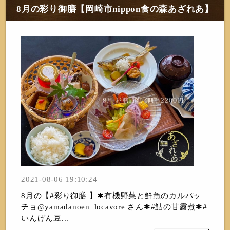
8月の彩り御膳【岡崎市nippon食の森あざれあ】
2021-08-06 19:10:24
8月の【#彩り御膳 】✱有機野菜と鮮魚のカルパッ
チョ@yamadanoen_locavore さん✱#鮎の甘露煮✱#
いんげん豆...