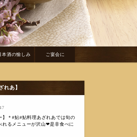
日本酒の愉しみ
ご宴会に
あざれあ】
47
ー】＊#鮎#鮎料理あざれあでは旬の
べれるメニューが沢山❤是非食べに