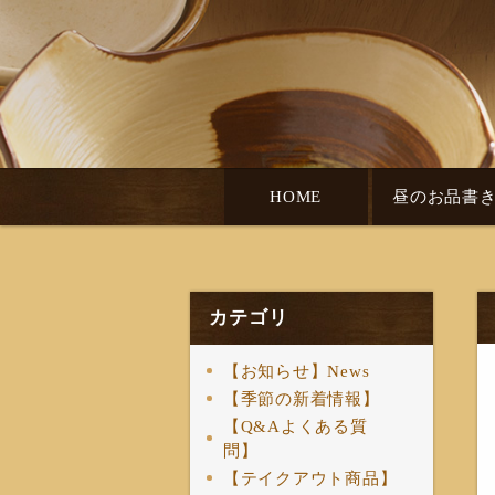
HOME
昼のお品書
カテゴリ
【お知らせ】News
【季節の新着情報】
【Q&Aよくある質
問】
【テイクアウト商品】