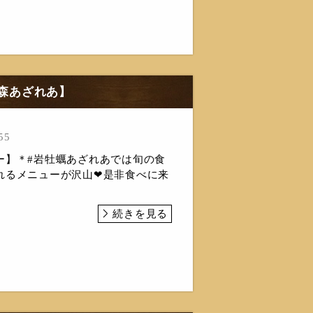
の森あざれあ】
55
ー】＊#岩牡蠣あざれあでは旬の食
れるメニューが沢山❤是非食べに来
続きを見る