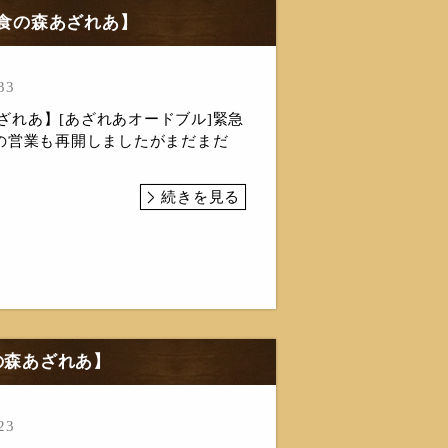
n食の森あざれあ】
33
森あざれあ】[あざれあオードブル]緊急
の営業も再開しましたがまだまだ
続きを見る
食の森あざれあ】
23