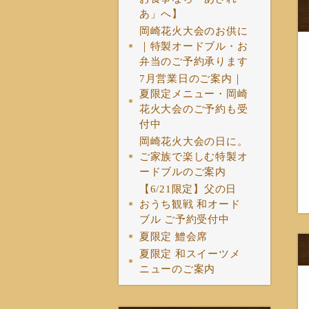
あ」へ】
岡崎花火大会のお供に
｜特製オードブル・お
弁当のご予約承ります
7月営業日のご案内｜
夏限定メニュー・岡崎
花火大会のご予約も受
付中
岡崎花火大会の日に。
ご家族で楽しむ特製オ
ードブルのご案内
【6/21限定】父の日
おうち観戦 和オード
ブル ご予約受付中
夏限定 鱧会席
夏限定 和スイーツメ
ニューのご案内