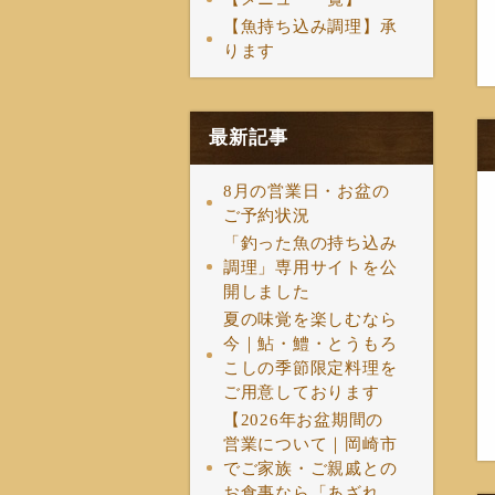
【魚持ち込み調理】承
ります
最新記事
8月の営業日・お盆の
ご予約状況
「釣った魚の持ち込み
調理」専用サイトを公
開しました
夏の味覚を楽しむなら
今｜鮎・鱧・とうもろ
こしの季節限定料理を
ご用意しております
【2026年お盆期間の
営業について｜岡崎市
でご家族・ご親戚との
お食事なら「あざれ