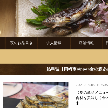
き
夜のお品書き
求人情報
店舗情報
鮎料理【岡崎市nippon食の森
2021-08-05 19:50:
【夏の単品メニュ
食材を美味しく食
来...