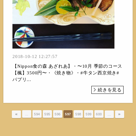
2018-10-12 12:27:57
【Nippon食の森 あざれあ】・〜10月 季節のコース
【楓】3500円〜・《焼き物》・#牛タン西京焼き#
パプリ...
続きを見る
«
»
…
594
595
596
597
598
599
600
…
Nippon食の森 あざれあ