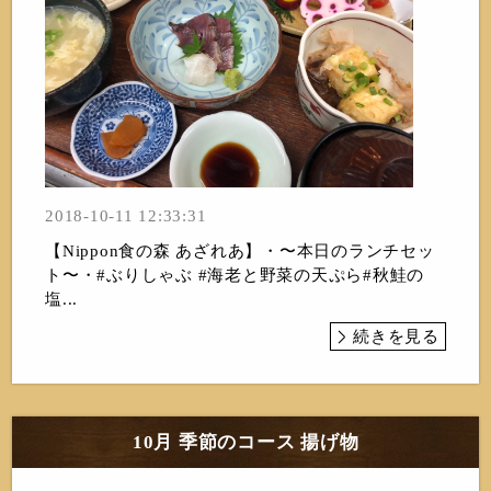
2018-10-11 12:33:31
【Nippon食の森 あざれあ】・〜本日のランチセッ
ト〜・#ぶりしゃぶ #海老と野菜の天ぷら#秋鮭の
塩...
続きを見る
10月 季節のコース 揚げ物