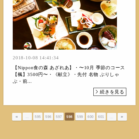
2018-10-08 14:41:34
【Nippon食の森 あざれあ】・〜10月 季節のコース
【楓】3500円〜・《献立》・先付 名物 ぶりしゃ
ぶ・前...
続きを見る
«
»
…
595
596
597
598
599
600
601
…
Nippon食の森 あざれあ