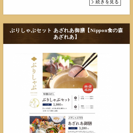
続きを見る
ぶりしゃぶセット あざれあ御膳【Nippon食の森
あざれあ】