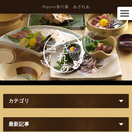
Nippon食の森 あざれあ
カテゴリ
最新記事