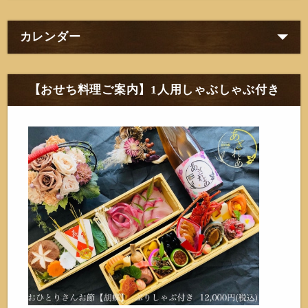
カレンダー
【おせち料理ご案内】1人用しゃぶしゃぶ付き